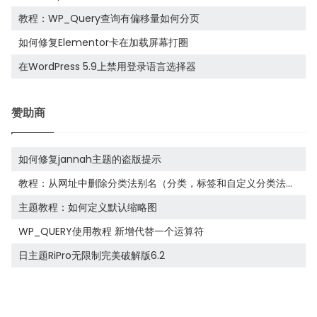
教程：WP_Query查询有偏移量如何分页
如何修复Elementor卡在加载屏幕打圈
在WordPress 5.9上禁用登录语言选择器
赞助商
如何修复jannah主题的盗版提示
教程：从网址中删除分类法别名（分类，标签和自定义分类法
等）
主题教程：如何定义默认缩略图
WP_QUERY使用教程 新增代替一个运算符
日主题RiPro无限制完美破解版6.2