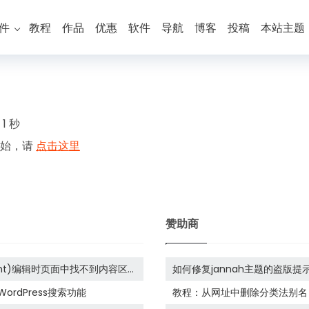
件
教程
作品
优惠
软件
导航
博客
投稿
本站主题
在
1
秒
开始，请
点击这里
赞助商
ontent)编辑时页面中找不到内容区
如何修复jannah主题的盗版提
rdPress搜索功能
教程：从网址中删除分类法别名