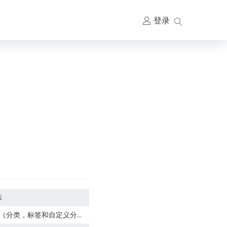
登录
主
要
导
航
示
（分类，标签和自定义分类