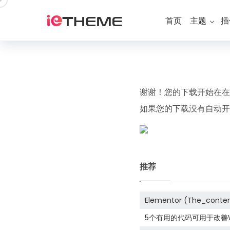
跳
到
首页
主题
插
内
容
谢谢！您的下载开始在
如果您的下载没有自动
推荐
Elementor (The_c
域
5个有用的代码可用于改善Wo