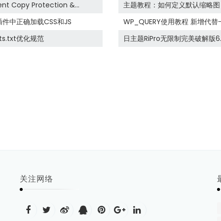
法等）
Copy Protection &
主题教程：如何定义默认缩略图
和插件中正确加载CSS和JS
WP_QUERY使用教程 新增代
ts.txt优化规范
日主题RiPro无限制完美破解版6.
关注网络