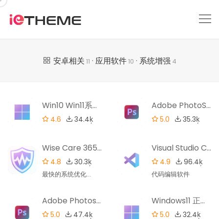
跳
到
内
容
安卓相关
·
应用软件
·
系统增强
11
10
4
Win10 Win11系统
Adobe PhotoSh
版本一键切换6.0
op 2023 (24.0.0.
4.6
34.4ķ
5.0
35.3ķ
59) 特别版
Wise Care 365
Visual Studio C
v6.3.9.617特别版
ode 1.65.0 官方
4.8
30.3ķ
4.9
96.4ķ
版
最快的系统优化软
代码编辑软件
件
Adobe Photosh
Windows11 正式
op 2022 v23.1.1
版 v22000.556
5.0
47.4ķ
5.0
32.4ķ