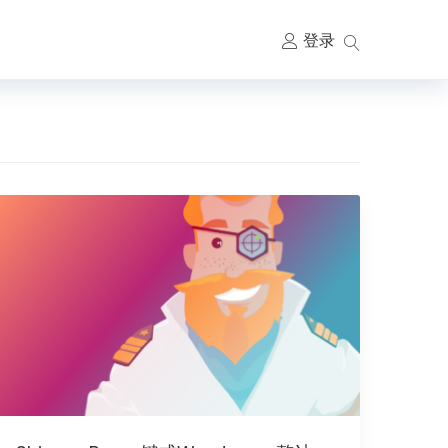
登录
主
要
导
航