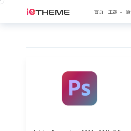
跳
到
首页
主题
插
内
容