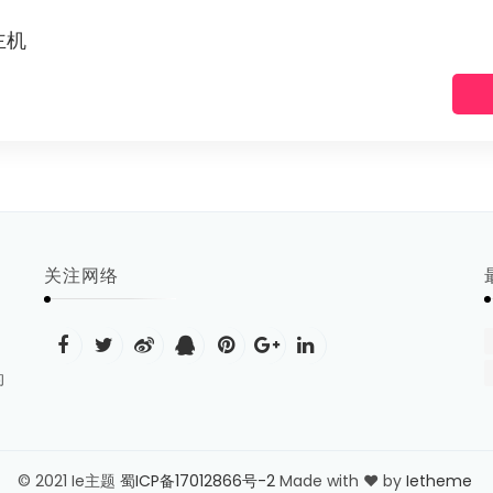
主机
关注网络
的
站使用 cookie 来确保您在我们的网站上获得最佳体验，
更多信息
接
© 2021 Ie主题
蜀ICP备17012866号-2
Made with ❤ by
Ietheme