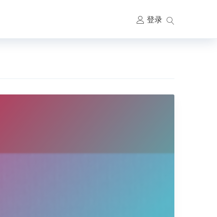
登录
主
要
导
航