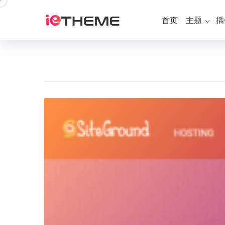
跳
到
首页
主题
插
内
容