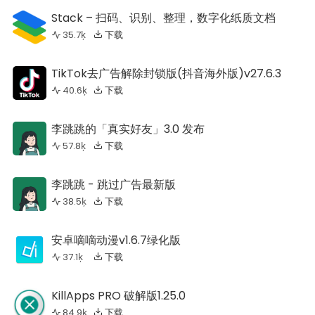
Stack – 扫码、识别、整理，数字化纸质文档
35.7ķ
下载
TikTok去广告解除封锁版(抖音海外版)v27.6.3
40.6ķ
下载
李跳跳的「真实好友」3.0 发布
57.8ķ
下载
李跳跳 - 跳过广告最新版
38.5ķ
下载
安卓嘀嘀动漫v1.6.7绿化版
37.1ķ
下载
KillApps PRO 破解版1.25.0
84.9ķ
下载