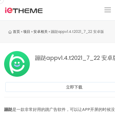
跳
到
内
容
首页
»
项目
»
安卓相关
»
蹦跶appv1.4.t2021_7_22 安卓版
蹦跶appv1.4.t2021_7_22 安卓
立即下载
蹦跶
是一款非常好用的跳广告软件，可以让APP开屏的时候