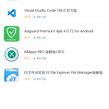
Visual Studio Code 1.65.0 官方版
5
96.4Ķ
Adguard Premium Apk 4.0.72 for Android
5
86.2Ķ
KillApps PRO 破解版1.25.0
5
84.9Ķ
ES文件浏览器 ES File Explorer File Manager破解版
5
84.5Ķ