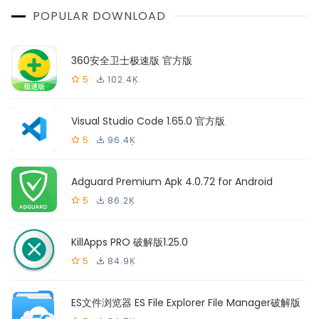
POPULAR DOWNLOAD
360安全卫士极速版 官方版
5
102.4Ķ
Visual Studio Code 1.65.0 官方版
5
96.4Ķ
Adguard Premium Apk 4.0.72 for Android
5
86.2Ķ
KillApps PRO 破解版1.25.0
5
84.9Ķ
ES文件浏览器 ES File Explorer File Manager破解版