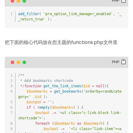
add_filter
(
'pre_option_link_manager_enabled'
,
'_
_return_true'
)
;
把下面的核心代码放在您主题的
functions.php文件里
/**

 * Add bookmarks shortcode

 */
function
get_the_link_items
(
$id
=
null
)
{
$bookmarks
=
get_bookmarks
(
'orderby=rand&cate
gory='
.
$id
)
;
$output
=
''
;
if
(
!
empty
(
$bookmarks
)
)
{
$output
.
=
'<ul class="c-link-block link-
shortcode">'
;
foreach
(
$bookmarks
as
$bookmark
)
{
$output
.
=
'<li class="link-item"><a 