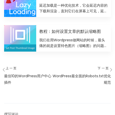
延迟加载是一种优化技术，它会延迟内容的
下载和渲染，直到它们在屏幕上可见，延迟
加载本质上是延迟图像的加...
教程：如何设置文章的默认缩略图
我们在用Wordpress做网站的时候，最头
痛的就是设置特色图片（缩略图）的问题，
有时我们自己设置了...
文
上一页
下一页
章
上
下
最佳10的WordPress用户中心
WordPress最全面的Robots.txt优化
导
一
一
插件
规范
篇
篇
航
文
文
章：
章
撰写评论