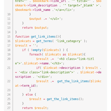
href="'
.
$bookmark
-
>
link_url
.
'" title="'
.
$bo
okmark
-
>
link_description
.
'" target="_blank" >'
.
$bookmark
-
>
link_name
.
'</a></li>'
;
}
$output
.
=
'</ul>'
;
}
return
$output
;
}
function
get_link_items
(
)
{
$linkcats
=
get_terms
(
'link_category'
)
;
$result
=
''
;
if
(
!
empty
(
$linkcats
)
)
{
foreach
(
$linkcats
as
$linkcat
)
{
$result
.
=
'<h3 class="link-titl
e">'
.
$linkcat
-
>
name
.
'</h3>'
;
if
(
$linkcat
-
>
description
)
$result
.
=
'<div class="link-description">'
.
$linkcat
-
>
de
scription
.
'</div>'
;
$result
.
=
get_the_link_items
(
$linkc
at
-
>
term_id
)
;
}
}
else
{
$result
=
get_the_link_items
(
)
;
}
return
$result
;