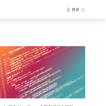
登录
主
要
导
航