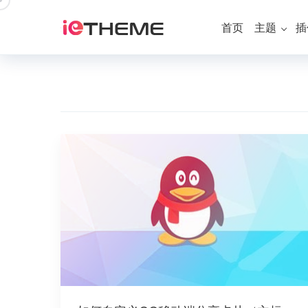
跳
到
首页
主题
插
内
容