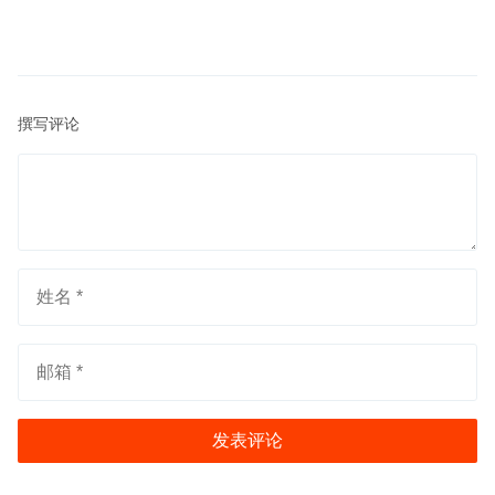
篇
篇
航
文
文
章：
章
撰写评论