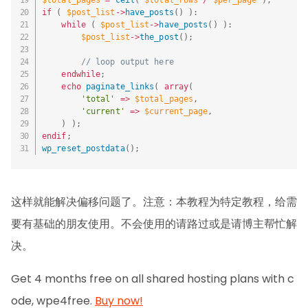
$total_pages
=
ceil
(
$total_rows
/
$per_page
)
;
if
(
$post_list
-
>
have_posts
(
)
)
:
while
(
$post_list
-
>
have_posts
(
)
)
:
$post_list
-
>
the_post
(
)
;
// loop output here
endwhile
;
echo
paginate_links
(
array
(
'total'
=
>
$total_pages
,
'current'
=
>
$current_page
,
)
)
;
endif
;
wp_reset_postdata
(
)
;
这样就能解决偏移问题了。注意：本教程为特定教程，给需
要有基础的朋友使用。不会使用的请路过或是请博主帮忙解
决。
Get 4 months free on all shared hosting plans with c
ode, wpe4free.
Buy now!