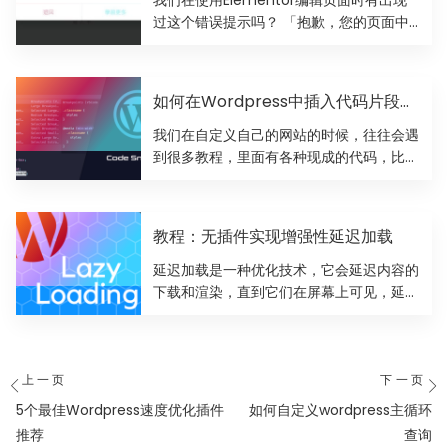
过这个错误提示吗？ 「抱歉，您的页面中
找不到这个内容区域...
如何在Wordpress中插入代码片段教
程
我们在自定义自己的网站的时候，往往会遇
到很多教程，里面有各种现成的代码，比如
我的博客上有很多代码教程...
教程：无插件实现增强性延迟加载
延迟加载是一种优化技术，它会延迟内容的
下载和渲染，直到它们在屏幕上可见，延迟
加载本质上是延迟图像的加...
文
上一页
下一页
章
上
下
5个最佳Wordpress速度优化插件
如何自定义wordpress主循环
导
一
一
推荐
查询