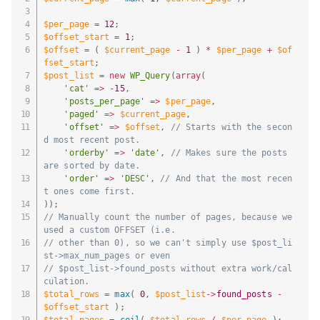
$per_page
=
12
;
$offset_start
=
1
;
$offset
=
(
$current_page
-
1
)
*
$per_page
+
$of
fset_start
;
$post_list
=
new
WP_Query
(
array
(
'cat'
=
>
-
15
,
'posts_per_page'
=
>
$per_page
,
'paged'
=
>
$current_page
,
'offset'
=
>
$offset
,
// Starts with the secon
d most recent post.
'orderby'
=
>
'date'
,
// Makes sure the posts 
are sorted by date.
'order'
=
>
'DESC'
,
// And that the most recen
t ones come first.
)
)
;
// Manually count the number of pages, because we 
used a custom OFFSET (i.e.
// other than 0), so we can't simply use $post_li
st->max_num_pages or even
// $post_list->found_posts without extra work/cal
culation.
$total_rows
=
max
(
0
,
$post_list
-
>
found_posts
-
$offset_start
)
;