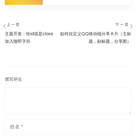
户或客户建立联系。幸运的...
文
上一页
下一页
章
上
下
主题开发：给id或是class
如何自定义QQ移动端分享卡片（主标
导
一
一
加入随即字符
题，副标题，分享图）
篇
篇
航
文
文
章：
章
撰写评论